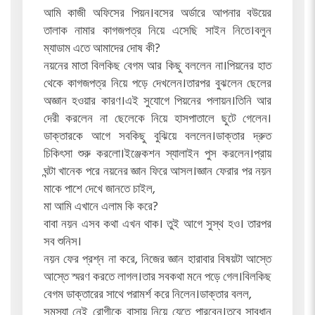
আমি কাজী অফিসের পিয়ন।বসের অর্ডারে আপনার বউয়ের
তালাক নামার কাগজপত্র নিয়ে এসেছি সাইন নিতে।বলুন
ম্যাডাম এতে আমাদের দোষ কী?
নয়নের মাতা বিলকিছ বেগম আর কিছু বললেন না।পিয়নের হাত
থেকে কাগজপত্র নিয়ে পড়ে দেখলেন।তারপর বুঝলেন ছেলের
অজ্ঞান হওয়ার কারণ।এই সুযোগে পিয়নের পলায়ন।তিনি আর
দেরী করলেন না ছেলেকে নিয়ে হাসপাতালে ছুটে গেলেন।
ডাক্তারকে আগে সবকিছু বুঝিয়ে বললেন।ডাক্তার দ্রুত
চিকিৎসা শুরু করলো।ইঞ্জেকশন স্যালাইন পুস করলেন।প্রায়
ঘন্টা খানেক পরে নয়নের জ্ঞান ফিরে আসল।জ্ঞান ফেরার পর নয়ন
মাকে পাশে দেখে জানতে চাইল,
মা আমি এখানে এলাম কি করে?
বাবা নয়ন এসব কথা এখন থাক। তুই আগে সুস্থ হও। তারপর
সব শুনিস।
নয়ন ফের প্রশ্ন না করে, নিজের জ্ঞান হারাবার বিষয়টা আস্তে
আস্তে স্মরণ করতে লাগল।তার সবকথা মনে পড়ে গেল।বিলকিছ
বেগম ডাক্তারের সাথে পরামর্শ করে নিলেন।ডাক্তার বলল,
সমস্যা নেই রোগীকে বাসায় নিয়ে যেতে পারবেন।তবে সাবধান