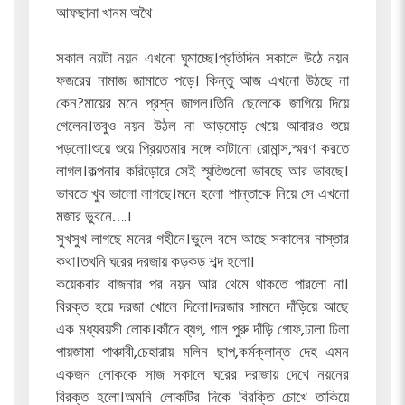
আফছানা খানম অথৈ
সকাল নয়টা নয়ন এখনো ঘুমাচ্ছে।প্রতিদিন সকালে উঠে নয়ন
ফজরের নামাজ জামাতে পড়ে। কিন্তু আজ এখনো উঠছে না
কেন?মায়ের মনে প্রশ্ন জাগল।তিনি ছেলেকে জাগিয়ে দিয়ে
গেলেন।তবুও নয়ন উঠল না আড়মোড় খেয়ে আবারও শুয়ে
পড়লো।শুয়ে শুয়ে প্রিয়তমার সঙ্গে কাটানো রোমান্স,স্মরণ করতে
লাগল।কল্পনার করিড়োরে সেই স্মৃতিগুলো ভাবছে আর ভাবছে।
ভাবতে খুব ভালো লাগছে।মনে হলো শান্তাকে নিয়ে সে এখনো
মজার ভুবনে….।
সুখসুখ লাগছে মনের গহীনে।ভুলে বসে আছে সকালের নাস্তার
কথা।তখনি ঘরের দরজায় কড়কড় শব্দ হলো।
কয়েকবার বাজনার পর নয়ন আর থেমে থাকতে পারলো না।
বিরক্ত হয়ে দরজা খোলে দিলো।দরজার সামনে দাঁড়িয়ে আছে
এক মধ্যবয়সী লোক।কাঁদে ব্যগ, গাল পুরু দাঁড়ি গোফ,ঢালা ঢিলা
পায়জামা পাঞ্চাবী,চেহারায় মলিন ছাপ,কর্মক্লান্ত দেহ এমন
একজন লোককে সাজ সকালে ঘরের দরাজায় দেখে নয়নের
বিরক্ত হলো।অমনি লোকটির দিকে বিরক্তি চোখে তাকিয়ে