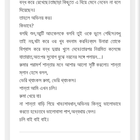
বন্ধ করে রেখেছে।তাছাড়া কিছুতে এ বিয়ে মেনে নেবেন না বলে
দিয়েছেন।
তাহলে অভিনয় কর।
কিভাবে?
বলছি শুন,আন্টি আংকেলকে বলবি তুই ওকে ভুলে গেছিস।শুধু
তাই নয়,ঘটা করে ওর খুব বদনাম করবি।ব্যস উনারা তোকে
বিশ্বাস করে বন্ধ দুয়ার খুলে দেবে।তারপর নিয়মিত কলেজে
যাতায়াত,অত:পর সুযোগ বুঝে নয়নের সঙ্গে পলায়ন…।
রুমার পরামর্শ শান্তার মনে আশার আলো সৃষ্টি করলো। শান্তা
ম্লান হেসে বলল,
ভেরি থ্যাংকস রুমা, ভেরি থ্যাংকস।
শান্তা আমি এখন চলি।
রুমা খেয়ে যা।
না শান্তা বাড়ি গিয়ে খাব।সাবধান,অভিনয় কিন্তু ভালোভাবে
করতে হবে।তবে ভালোবাসা পাশ,অন্যথায় ফেল।
চলি বাই বাই বাই।