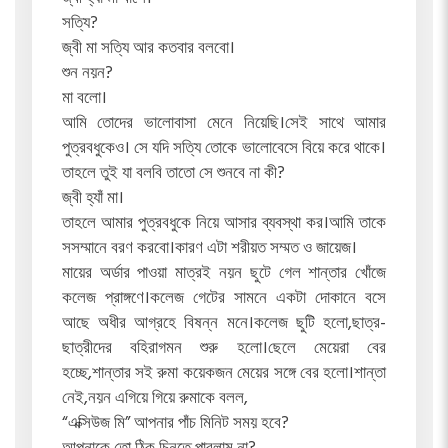
সত্যি?
জ্বী মা সত্যি আর কতবার বলবো।
শুন নয়ন?
মা বলো।
আমি তোদের ভালোবাসা মেনে নিয়েছি।সেই সাথে আমার
পুত্রবধুকেও। সে যদি সত্যি তোকে ভালোবেসে বিয়ে করে থাকে।
তাহলে তুই যা বলবি তাতো সে শুনবে না কী?
জ্বী হ্যাঁ মা।
তাহলে আমার পুত্রবধুকে নিয়ে আসার ব্যবস্থা কর।আমি তাকে
সসম্মানে বরণ করবো।কারণ এটা শরীয়ত সম্মত ও জায়েজ।
মায়ের অর্ডার পাওয়া মাত্রই নয়ন ছুটে গেল শান্তার খোঁজে
কলেজ প্রাঙ্গণে।কলেজ গেটের সামনে একটা দোকানে বসে
আছে অধীর আগ্রহে বিষন্ন মনে।কলেজ ছুটি হলো,ছাত্র-
ছাত্রীদের বহিরাগমন শুরু হলো।ছেলে মেয়েরা বের
হচ্ছে,শান্তার সই রুমা কয়েকজন মেয়ের সঙ্গে বের হলো।শান্তা
নেই,নয়ন এগিয়ে গিয়ে রুমাকে বলল,
“এক্সিউজ মি” আপনার পাঁচ মিনিট সময় হবে?