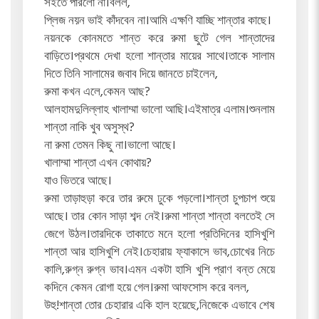
সইতে পারলো না।বলল,
প্লিজ নয়ন ভাই কাঁদবেন না।আমি এক্ষণি যাচ্ছি শান্তার কাছে।
নয়নকে কোনমতে শান্ত করে রুমা ছুটে গেল শান্তাদের
বাড়িতে।প্রথমে দেখা হলো শান্তার মায়ের সাথে।তাকে সালাম
দিতে তিনি সালামের জবাব দিয়ে জানতে চাইলেন,
রুমা কখন এলে,কেমন আছ?
আলহামদুলিল্লাহ খালাম্মা ভালো আছি।এইমাত্র এলাম।শুনলাম
শান্তা নাকি খুব অসুস্থ?
না রুমা তেমন কিছু না।ভালো আছে।
খালাম্মা শান্তা এখন কোথায়?
যাও ভিতরে আছে।
রুমা তাড়াহুড়া করে তার রুমে ঢুকে পড়লো।শান্তা চুপচাপ শুয়ে
আছে। তার কোন সাড়া শব্দ নেই।রুমা শান্তা শান্তা বলতেই সে
জেগে উঠল।তারদিকে তাকাতে মনে হলো প্রতিদিনের হাসিখুশি
শান্তা আর হাসিখুশি নেই।চেহারায় ফ্যাকাসে ভাব,চোখের নিচে
কালি,রুগ্ন রুগ্ন ভাব।এমন একটা হাসি খুশি প্রাণ বন্ত মেয়ে
কদিনে কেমন রোগা হয়ে গেল।রুমা আফসোস করে বলল,
উহু!শান্তা তোর চেহারার একি হাল হয়েছে,নিজেকে এভাবে শেষ