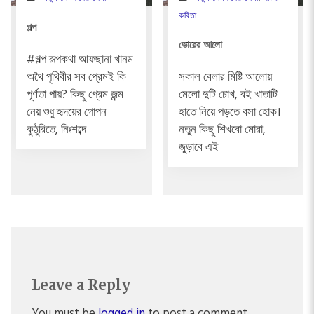
কবিতা
গল্প
ভোরের আলো
#গল্প রূপকথা আফছানা খানম
অথৈ পৃথিবীর সব প্রেমই কি
সকাল বেলার মিষ্টি আলোয়
পূর্ণতা পায়? কিছু প্রেম জন্ম
মেলো দুটি চোখ, বই খাতাটি
নেয় শুধু হৃদয়ের গোপন
হাতে নিয়ে পড়তে বসা হোক।
কুঠুরিতে, নিঃশব্দে
নতুন কিছু শিখবো মোরা,
জুড়াবে এই
Leave a Reply
You must be
logged in
to post a comment.