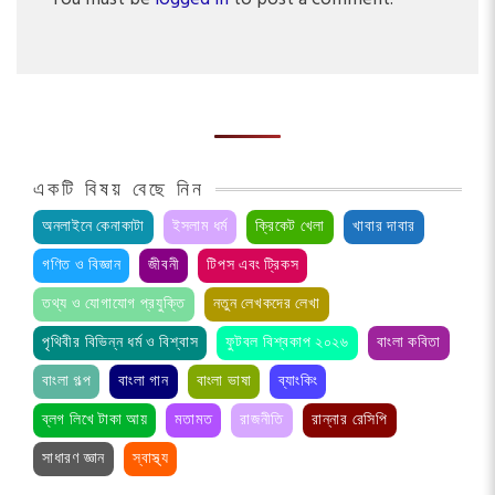
একটি বিষয় বেছে নিন
অনলাইনে কেনাকাটা
ইসলাম ধর্ম
ক্রিকেট খেলা
খাবার দাবার
গণিত ও বিজ্ঞান
জীবনী
টিপস এবং ট্রিকস
তথ্য ও যোগাযোগ প্রযুক্তি
নতুন লেখকদের লেখা
পৃথিবীর বিভিন্ন ধর্ম ও বিশ্বাস
ফুটবল বিশ্বকাপ ২০২৬
বাংলা কবিতা
বাংলা গল্প
বাংলা গান
বাংলা ভাষা
ব্যাংকিং
ব্লগ লিখে টাকা আয়
মতামত
রাজনীতি
রান্নার রেসিপি
সাধারণ জ্ঞান
স্বাস্থ্য