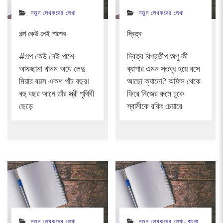
নতুন লেখকদের লেখা
নতুন লেখকদের লেখা
গল্প কেউ নেই পাশেব
দ্বিত্ব
#গল্প কেউ নেই পাশে
দ্বিত্ব বিপ্রতীপ অপু কী
আফছানা খানম অথৈ লেদু
ব্যাপার এমন স্তব্ধ হয়ে বসে
মিয়ার বয়স একশ পাঁচ বছর।
আছো ক্যানো? অফিস থেকে
বহু বছর আগে তাঁর স্ত্রী পৃথিবী
ফিরে নিজের রুমে ঢুকে
ছেড়ে
স্বামীকে রকিং চেয়ারে
নতুন লেখকদের লেখা
নতুন লেখকদের লেখা
,
বাংলা