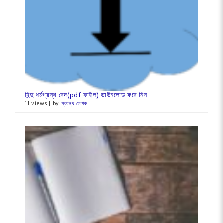
হিন্দু ধর্মগ্রন্থ বেদ(pdf ফাইল) ডাউনলোড করে নিন
11 views
|
by
প্রবন্ধ লেখক