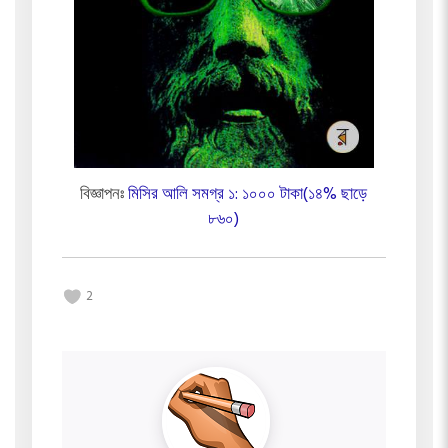
বিজ্ঞাপনঃ
মিসির আলি সমগ্র ১: ১০০০ টাকা(১৪% ছাড়ে
৮৬০)
2