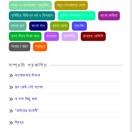
তথ্য ও যোগাযোগ প্রযুক্তি
নতুন লেখকদের লেখা
পৃথিবীর বিভিন্ন ধর্ম ও বিশ্বাস
ফুটবল বিশ্বকাপ ২০২৬
বাংলা কবিতা
বাংলা গল্প
বাংলা গান
বাংলা ভাষা
ব্যাংকিং
ব্লগ লিখে টাকা আয়
মতামত
রাজনীতি
রান্নার রেসিপি
সাধারণ জ্ঞান
স্বাস্থ্য
সম্প্রতি প্রকাশিত
ভালোবাসার দিবানা
গল্প কেউ নেই পাশেব
না বলা কিছু কথা
“ভাইয়ের বাঘেনী”
দ্বিত্ব