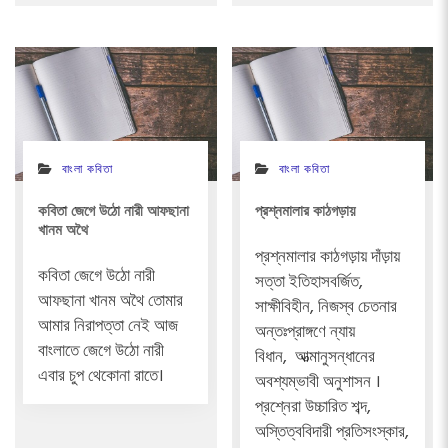
বাংলা কবিতা
বাংলা কবিতা
কবিতা জেগে উঠো নারী আফছানা
প্রশ্নমালার কাঠগড়ায়
খানম অথৈ
প্রশ্নমালার কাঠগড়ায় দাঁড়ায়
কবিতা জেগে উঠো নারী
সত্তা ইতিহাসবর্জিত,
আফছানা খানম অথৈ তোমার
সাক্ষীবিহীন, নিজস্ব চেতনার
আমার নিরাপত্তা নেই আজ
অন্তঃপ্রাঙ্গণে ন্যায়
বাংলাতে জেগে উঠো নারী
বিধান, আত্মানুসন্ধানের
এবার চুপ থেকোনা রাতে।
অবশ্যম্ভাবী অনুশাসন ।
প্রশ্নেরা উচ্চারিত শব্দ,
অস্তিত্ববিদারী প্রতিসংস্কার,