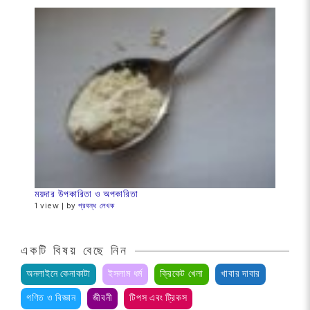
ময়দার উপকারিতা ও অপকারিতা
1 view
|
by
প্রবন্ধ লেখক
একটি বিষয় বেছে নিন
অনলাইনে কেনাকাটা
ইসলাম ধর্ম
ক্রিকেট খেলা
খাবার দাবার
গণিত ও বিজ্ঞান
জীবনী
টিপস এবং ট্রিকস