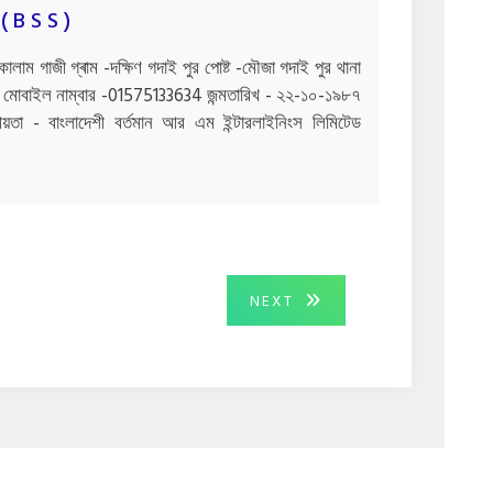
( B S S )
লাম গাজী গ্ৰাম -দক্ষিণ গদাই পুর পোষ্ট -মৌজা গদাই পুর থানা
লনা মোবাইল নাম্বার -01575133634 জন্মতারিখ - ২২-১০-১৯৮৭
়তা - বাংলাদেশী বর্তমান আর এম ইন্টারলাইনিংস লিমিটেড
NEXT
NEXT
POST: