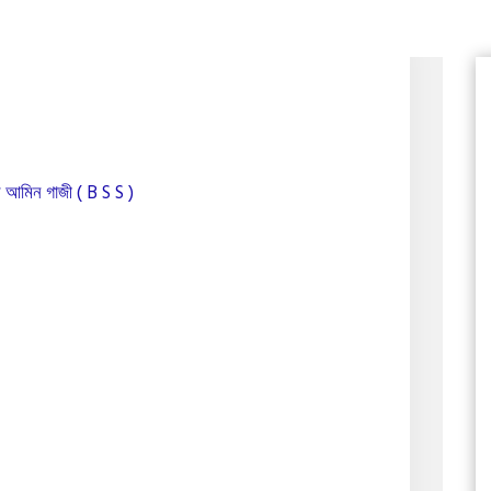
ল আমিন গাজী ( B S S )