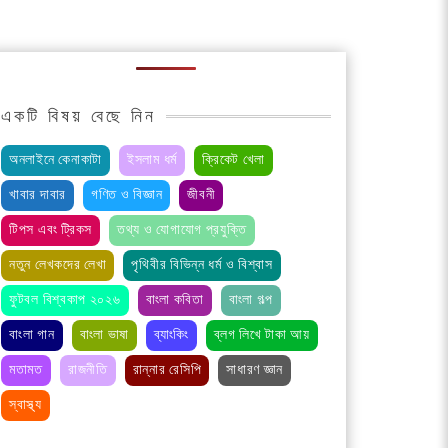
একটি বিষয় বেছে নিন
অনলাইনে কেনাকাটা
ইসলাম ধর্ম
ক্রিকেট খেলা
খাবার দাবার
গণিত ও বিজ্ঞান
জীবনী
টিপস এবং ট্রিকস
তথ্য ও যোগাযোগ প্রযুক্তি
নতুন লেখকদের লেখা
পৃথিবীর বিভিন্ন ধর্ম ও বিশ্বাস
ফুটবল বিশ্বকাপ ২০২৬
বাংলা কবিতা
বাংলা গল্প
বাংলা গান
বাংলা ভাষা
ব্যাংকিং
ব্লগ লিখে টাকা আয়
মতামত
রাজনীতি
রান্নার রেসিপি
সাধারণ জ্ঞান
স্বাস্থ্য