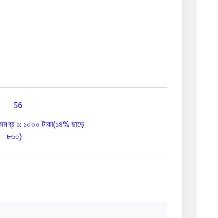
সমগ্র ১: ১০০০ টাকা(১৪% ছাড়ে
৮৬০)