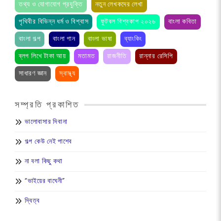
তথ্য ও যোগাযোগ প্রযুক্তি
নতুন লেখকদের লেখা
পৃথিবীর বিভিন্ন ধর্ম ও বিশ্বাস
ফুটবল বিশ্বকাপ ২০২৬
বাংলা কবিতা
বাংলা গল্প
বাংলা গান
বাংলা ভাষা
ব্যাংকিং
ব্লগ লিখে টাকা আয়
মতামত
রাজনীতি
রান্নার রেসিপি
সাধারণ জ্ঞান
স্বাস্থ্য
সম্প্রতি প্রকাশিত
ভালোবাসার দিবানা
গল্প কেউ নেই পাশেব
না বলা কিছু কথা
“ভাইয়ের বাঘেনী”
দ্বিত্ব