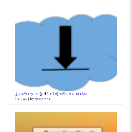
হিন্দু ধর্মগ্রন্থ বেদ(pdf ফাইল) ডাউনলোড করে নিন
9 views
|
by
প্রবন্ধ লেখক