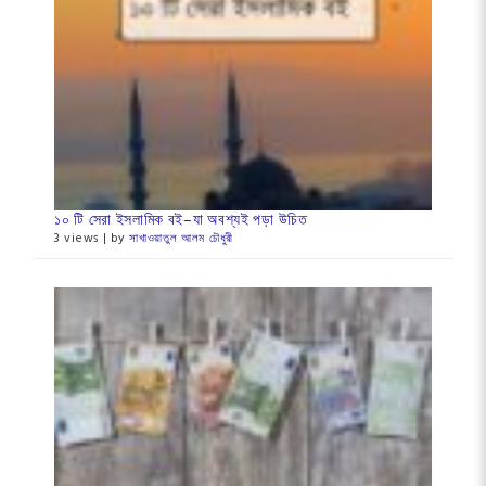
১০ টি সেরা ইসলামিক বই–যা অবশ্যই পড়া উচিত
3 views
|
by
সাখাওয়াতুল আলম চৌধুরী