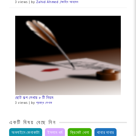
3 views
|
by
Zahid Ahmed /জা‌হিদ আহমেদ
ছোট গল্প লেখার ৮ টি নিয়ম
3 views
|
by
প্রবন্ধ লেখক
একটি বিষয় বেছে নিন
অনলাইনে কেনাকাটা
ইসলাম ধর্ম
ক্রিকেট খেলা
খাবার দাবার