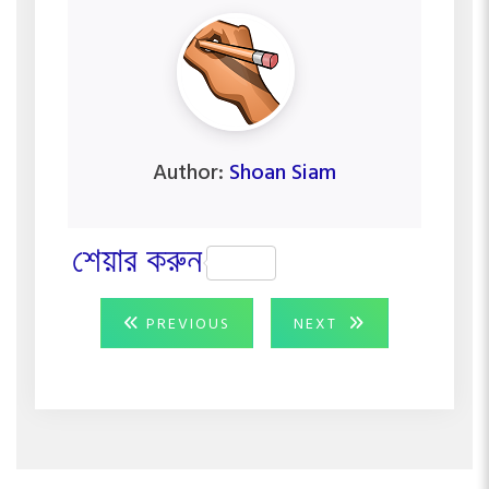
Author:
Shoan Siam
শেয়ার করুন
Post
PREVIOUS
NEXT
PREVIOUS
NEXT
POST:
POST:
navigation