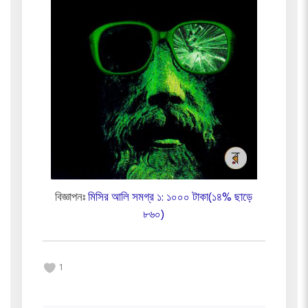
বিজ্ঞাপনঃ
মিসির আলি সমগ্র ১: ১০০০ টাকা(১৪% ছাড়ে
৮৬০)
1