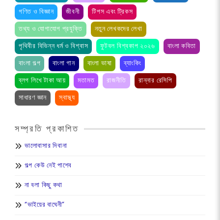
গণিত ও বিজ্ঞান
জীবনী
টিপস এবং ট্রিকস
তথ্য ও যোগাযোগ প্রযুক্তি
নতুন লেখকদের লেখা
পৃথিবীর বিভিন্ন ধর্ম ও বিশ্বাস
ফুটবল বিশ্বকাপ ২০২৬
বাংলা কবিতা
বাংলা গল্প
বাংলা গান
বাংলা ভাষা
ব্যাংকিং
ব্লগ লিখে টাকা আয়
মতামত
রাজনীতি
রান্নার রেসিপি
সাধারণ জ্ঞান
স্বাস্থ্য
সম্প্রতি প্রকাশিত
ভালোবাসার দিবানা
গল্প কেউ নেই পাশেব
না বলা কিছু কথা
“ভাইয়ের বাঘেনী”