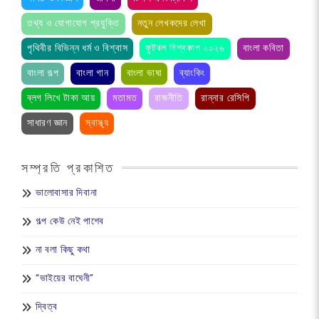
তথ্য ও যোগাযোগ প্রযুক্তি
নতুন লেখকদের লেখা
পৃথিবীর বিভিন্ন ধর্ম ও বিশ্বাস
ফুটবল বিশ্বকাপ ২০২৬
বাংলা কবিতা
বাংলা গল্প
বাংলা গান
বাংলা ভাষা
ব্যাংকিং
ব্লগ লিখে টাকা আয়
মতামত
রাজনীতি
রান্নার রেসিপি
সাধারণ জ্ঞান
স্বাস্থ্য
সম্প্রতি প্রকাশিত
ভালোবাসার দিবানা
গল্প কেউ নেই পাশেব
না বলা কিছু কথা
“ভাইয়ের বাঘেনী”
দ্বিত্ব