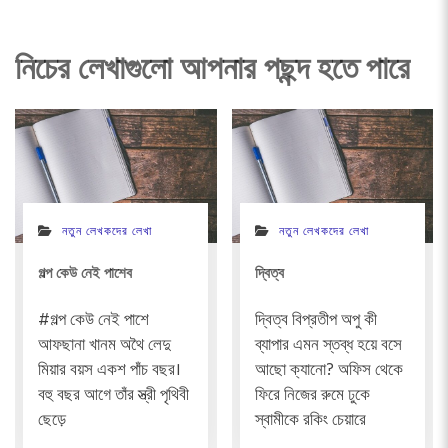
নিচের লেখাগুলো আপনার পছন্দ হতে পারে
নতুন লেখকদের লেখা
নতুন লেখকদের লেখা
গল্প কেউ নেই পাশেব
দ্বিত্ব
#গল্প কেউ নেই পাশে
দ্বিত্ব বিপ্রতীপ অপু কী
আফছানা খানম অথৈ লেদু
ব্যাপার এমন স্তব্ধ হয়ে বসে
মিয়ার বয়স একশ পাঁচ বছর।
আছো ক্যানো? অফিস থেকে
বহু বছর আগে তাঁর স্ত্রী পৃথিবী
ফিরে নিজের রুমে ঢুকে
ছেড়ে
স্বামীকে রকিং চেয়ারে