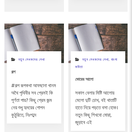
নতুন লেখকদের লেখা
নতুন লেখকদের লেখা
,
বাংলা
কবিতা
গল্প
ভোরের আলো
#গল্প রূপকথা আফছানা খানম
অথৈ পৃথিবীর সব প্রেমই কি
সকাল বেলার মিষ্টি আলোয়
পূর্ণতা পায়? কিছু প্রেম জন্ম
মেলো দুটি চোখ, বই খাতাটি
নেয় শুধু হৃদয়ের গোপন
হাতে নিয়ে পড়তে বসা হোক।
কুঠুরিতে, নিঃশব্দে
নতুন কিছু শিখবো মোরা,
জুড়াবে এই