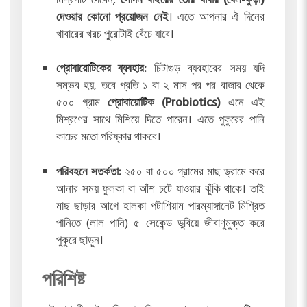
মিশ্রণটি দেবেন,
সেদিন বাইরের তৈরি খাবার (খৈল-কুঁড়া)
দেওয়ার কোনো প্রয়োজন নেই
। এতে আপনার ঐ দিনের
খাবারের খরচ পুরোটাই বেঁচে যাবে।
প্রোবায়োটিকের ব্যবহার:
চিটাগুড় ব্যবহারের সময় যদি
সম্ভব হয়, তবে প্রতি ১ বা ২ মাস পর পর বাজার থেকে
৫০০ গ্রাম
প্রোবায়োটিক (Probiotics)
এনে এই
মিশ্রণের সাথে মিশিয়ে দিতে পারেন। এতে পুকুরের পানি
কাচের মতো পরিষ্কার থাকবে।
পরিবহনে সতর্কতা:
২৫০ বা ৫০০ গ্রামের মাছ ড্রামে করে
আনার সময় ফুলকা বা আঁশ চটে যাওয়ার ঝুঁকি থাকে। তাই
মাছ ছাড়ার আগে হালকা পটাশিয়াম পারম্যাঙ্গানেট মিশ্রিত
পানিতে (লাল পানি) ৫ সেকেন্ড ডুবিয়ে জীবাণুমুক্ত করে
পুকুরে ছাড়ুন।
পরিশিষ্ট