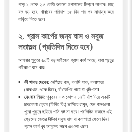
গড়ে
২ থেকে ২.৫ কেজি
শুকনো উপাদানের মিশ্রণ লাগবে। মাছ
যত বড় হবে, খাবারের পরিমাণ ১৫ দিন পর পর সামান্য করে
বাড়িয়ে দিতে হবে।
২. গ্রাস কার্পের জন্য ঘাস ও সবুজ
লতাগুল্ম (প্রতিদিন দিতে হবে)
আপনার পুকুরে ৬০টি বড় সাইজের গ্রাস কার্প আছে, যারা প্রচুর
পরিমাণে ঘাস খায়।
কী খাবার দেবেন:
নেপিয়ার ঘাস, কলমি শাক, কলাপাতা
(মাঝখান থেকে চিরে), বাঁধাকপির পাতা বা খুদিপানা।
দেওয়ার নিয়ম:
পুকুরের এক কোণায় চারটি বাঁশ দিয়ে একটি
চারকোণা ফ্রেম (ফিডিং রিং) ভাসিয়ে রাখুন, যেন ঘাসগুলো
পুরো পুকুরে ছড়িয়ে পানি নষ্ট না করে। প্রতিদিন সকালে এই
ফ্রেমের ভেতর টাটকা সবুজ ঘাস বা কলাপাতা ফেলে দিন।
গ্রাস কার্প খুব আনন্দের সাথে এগুলো খাবে।