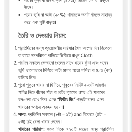
ধানের কুঁড়া বা রাইস ব্র্যান (৪০%): মাছের চর্বি ও শক্তির
উৎস।
গমের ভূষি বা আটা (২০%): খাবারকে জমাট বাঁধতে সাহায্য
করে এবং পুষ্টি বাড়ায়।
তৈরি ও দেওয়ার নিয়ম:
প্রতিদিনের জন্য প্রয়োজনীয় সরিষার খৈল আগের দিন বিকেলে
বা রাতে সমপরিমাণ পানিতে ভিজিয়ে রাখুন Cloth
পরদিন সকালে ভেজানো খৈলের সাথে ধানের কুঁড়া এবং গমের
ভূষি ভালোভাবে মিশিয়ে আটা মাখার মতো খামিরা বা মণ্ড (বল)
বানিয়ে নিন।
পুরো পুকুরে খাবার না ছিটিয়ে, পুকুরের নির্দিষ্ট ২-৩টি জায়গায়
পানির নিচে বাঁশের খাঁচা বা চটের ব্যাগের ওপর এই খাবারের
বলগুলো রেখে দিন। একে
“ফিডিং রিং”
পদ্ধতি বলে। এতে
খাবারের অপচয় একদম হয় না।
সময়:
প্রতিদিন সকালে (৮টা – ৯টা) and বিকেলে (৪টা –
৫টা) দুই বেলা খাবার দেবেন।
খাবারের পরিমাণ:
শুরুর দিকে ৭২০টি মাছের জন্য প্রতিদিন