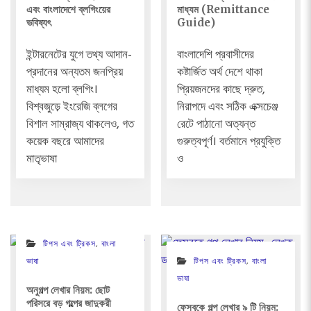
মাধ্যম (Remittance
এবং বাংলাদেশে ব্লগিংয়ের
Guide)
ভবিষ্যৎ
বাংলাদেশি প্রবাসীদের
ইন্টারনেটের যুগে তথ্য আদান-
কষ্টার্জিত অর্থ দেশে থাকা
প্রদানের অন্যতম জনপ্রিয়
প্রিয়জনদের কাছে দ্রুত,
মাধ্যম হলো ব্লগিং।
নিরাপদে এবং সঠিক এক্সচেঞ্জ
বিশ্বজুড়ে ইংরেজি ব্লগের
রেটে পাঠানো অত্যন্ত
বিশাল সাম্রাজ্য থাকলেও, গত
গুরুত্বপূর্ণ। বর্তমানে প্রযুক্তি
কয়েক বছরে আমাদের
ও
মাতৃভাষা
টিপস এবং ট্রিকস
,
বাংলা
টিপস এবং ট্রিকস
,
বাংলা
ভাষা
ভাষা
অনুগল্প লেখার নিয়ম: ছোট
পরিসরে বড় গল্পের জাদুকরী
ফেসবুকে গল্প লেখার ৯ টি নিয়ম: