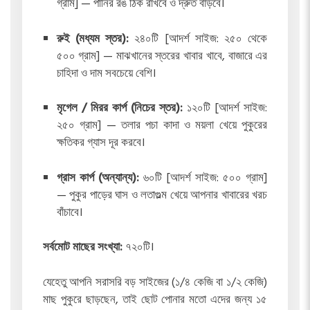
গ্রাম] — পানির রঙ ঠিক রাখবে ও দ্রুত বাড়বে।
রুই (মধ্যম স্তর):
২৪০টি [আদর্শ সাইজ: ২৫০ থেকে
৫০০ গ্রাম] — মাঝখানের স্তরের খাবার খাবে, বাজারে এর
চাহিদা ও দাম সবচেয়ে বেশি।
মৃগেল / মিরর কার্প (নিচের স্তর):
১২০টি [আদর্শ সাইজ:
২৫০ গ্রাম] — তলার পচা কাদা ও ময়লা খেয়ে পুকুরের
ক্ষতিকর গ্যাস দূর করবে।
গ্রাস কার্প (অন্যান্য):
৬০টি [আদর্শ সাইজ: ৫০০ গ্রাম]
— পুকুর পাড়ের ঘাস ও লতাগুল্ম খেয়ে আপনার খাবারের খরচ
বাঁচাবে।
সর্বমোট মাছের সংখ্যা:
৭২০টি।
যেহেতু আপনি সরাসরি বড় সাইজের (১/৪ কেজি বা ১/২ কেজি)
মাছ পুকুরে ছাড়ছেন, তাই ছোট পোনার মতো এদের জন্য ১৫