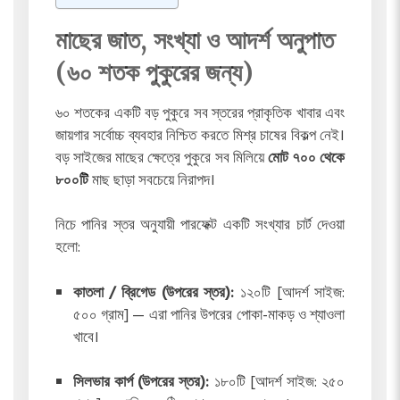
মাছের জাত, সংখ্যা ও আদর্শ অনুপাত
(৬০ শতক পুকুরের জন্য)
৬০ শতকের একটি বড় পুকুরে সব স্তরের প্রাকৃতিক খাবার এবং
জায়গার সর্বোচ্চ ব্যবহার নিশ্চিত করতে মিশ্র চাষের বিকল্প নেই।
বড় সাইজের মাছের ক্ষেত্রে পুকুরে সব মিলিয়ে
মোট ৭০০ থেকে
৮০০টি
মাছ ছাড়া সবচেয়ে নিরাপদ।
নিচে পানির স্তর অনুযায়ী পারফেক্ট একটি সংখ্যার চার্ট দেওয়া
হলো:
কাতলা / ব্রিগেড (উপরের স্তর):
১২০টি [আদর্শ সাইজ:
৫০০ গ্রাম] — এরা পানির উপরের পোকা-মাকড় ও শ্যাওলা
খাবে।
সিলভার কার্প (উপরের স্তর):
১৮০টি [আদর্শ সাইজ: ২৫০