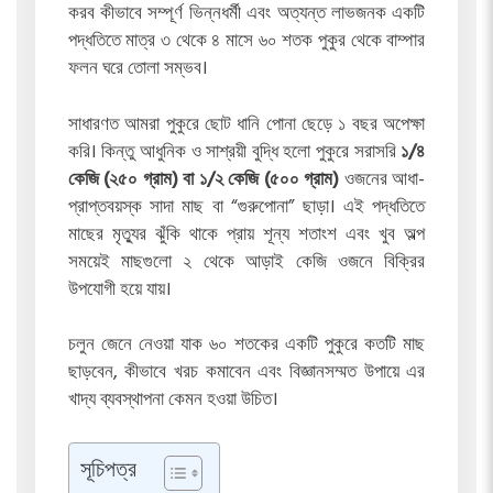
করব কীভাবে সম্পূর্ণ ভিন্নধর্মী এবং অত্যন্ত লাভজনক একটি
পদ্ধতিতে মাত্র ৩ থেকে ৪ মাসে ৬০ শতক পুকুর থেকে বাম্পার
ফলন ঘরে তোলা সম্ভব।
সাধারণত আমরা পুকুরে ছোট ধানি পোনা ছেড়ে ১ বছর অপেক্ষা
করি। কিন্তু আধুনিক ও সাশ্রয়ী বুদ্ধি হলো পুকুরে সরাসরি
১/৪
কেজি (২৫০ গ্রাম) বা ১/২ কেজি (৫০০ গ্রাম)
ওজনের আধা-
প্রাপ্তবয়স্ক সাদা মাছ বা “গুরুপোনা” ছাড়া। এই পদ্ধতিতে
মাছের মৃত্যুর ঝুঁকি থাকে প্রায় শূন্য শতাংশ এবং খুব অল্প
সময়েই মাছগুলো ২ থেকে আড়াই কেজি ওজনে বিক্রির
উপযোগী হয়ে যায়।
চলুন জেনে নেওয়া যাক ৬০ শতকের একটি পুকুরে কতটি মাছ
ছাড়বেন, কীভাবে খরচ কমাবেন এবং বিজ্ঞানসম্মত উপায়ে এর
খাদ্য ব্যবস্থাপনা কেমন হওয়া উচিত।
সূচিপত্র