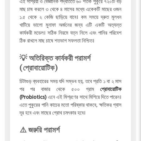
এই সাশ্রয়ী ও বৈজ্ঞানিক পদ্ধতিতে ৬০ শতক পুকুরে ৭২০টি বড়
মাছ চাষ করলে ৩ থেকে ৪ মাসের মধ্যে একেকটি মাছের ওজন
১.৫ থেকে ২ কেজি ছাড়িয়ে যাবে। কম সময়ে দ্রুত মূলধন
খাটিয়ে ভালো মুনাফা অর্জনের জন্য এটি একটি অত্যন্ত
কার্যকরী মডেল। সঠিক নিয়মে যত্ন নিলে এবং পানির পরিবেশ
ঠিক রাখলে মাছ চাষে শতভাগ সফলতা নিশ্চিত।
💡 অতিরিক্ত কার্যকরী পরামর্শ
(প্রোবায়োটিক)
চিটাগুড় ব্যবহারের সময় যদি সম্ভব হয়, তবে প্রতি ১ বা ২ মাস
পর পর বাজার থেকে ৫০০ গ্রাম
প্রোবায়োটিক
(Probiotics)
এনে এই মিশ্রণের সাথে মিশিয়ে দিতে পারেন।
এতে পুকুরের পানি কাচের মতো পরিষ্কার থাকবে, ক্ষতিকর গ্যাস
দূর হবে এবং মাছের গ্রোথ চমৎকার হবে।
⚠️ জরুরি পরামর্শ