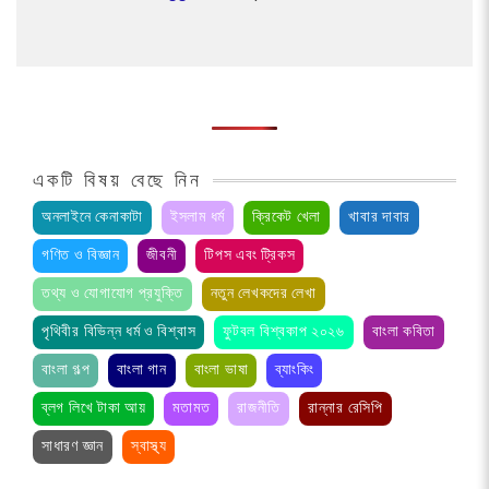
একটি বিষয় বেছে নিন
অনলাইনে কেনাকাটা
ইসলাম ধর্ম
ক্রিকেট খেলা
খাবার দাবার
গণিত ও বিজ্ঞান
জীবনী
টিপস এবং ট্রিকস
তথ্য ও যোগাযোগ প্রযুক্তি
নতুন লেখকদের লেখা
পৃথিবীর বিভিন্ন ধর্ম ও বিশ্বাস
ফুটবল বিশ্বকাপ ২০২৬
বাংলা কবিতা
বাংলা গল্প
বাংলা গান
বাংলা ভাষা
ব্যাংকিং
ব্লগ লিখে টাকা আয়
মতামত
রাজনীতি
রান্নার রেসিপি
সাধারণ জ্ঞান
স্বাস্থ্য