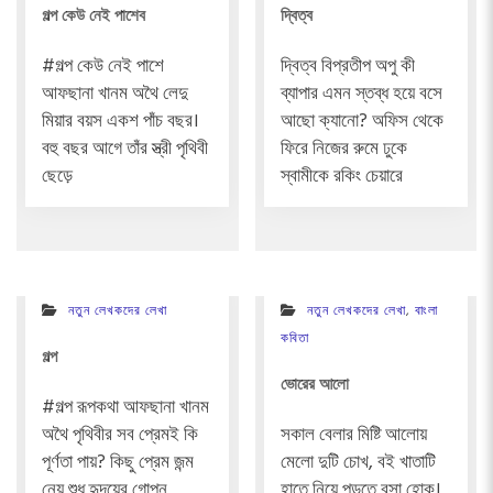
গল্প কেউ নেই পাশেব
দ্বিত্ব
#গল্প কেউ নেই পাশে
দ্বিত্ব বিপ্রতীপ অপু কী
আফছানা খানম অথৈ লেদু
ব্যাপার এমন স্তব্ধ হয়ে বসে
মিয়ার বয়স একশ পাঁচ বছর।
আছো ক্যানো? অফিস থেকে
বহু বছর আগে তাঁর স্ত্রী পৃথিবী
ফিরে নিজের রুমে ঢুকে
ছেড়ে
স্বামীকে রকিং চেয়ারে
নতুন লেখকদের লেখা
নতুন লেখকদের লেখা
,
বাংলা
কবিতা
গল্প
ভোরের আলো
#গল্প রূপকথা আফছানা খানম
অথৈ পৃথিবীর সব প্রেমই কি
সকাল বেলার মিষ্টি আলোয়
পূর্ণতা পায়? কিছু প্রেম জন্ম
মেলো দুটি চোখ, বই খাতাটি
নেয় শুধু হৃদয়ের গোপন
হাতে নিয়ে পড়তে বসা হোক।