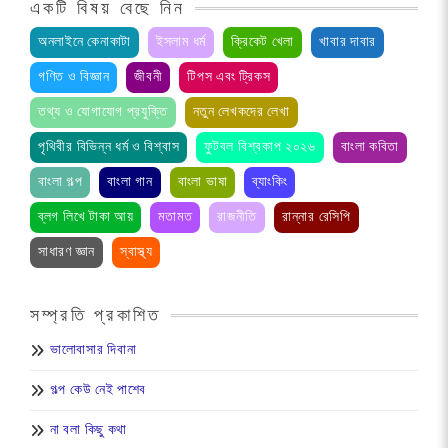
একটি বিষয় বেছে নিন
অনলাইনে কেনাকাটা
ইসলাম ধর্ম
ক্রিকেট খেলা
খাবার দাবার
গণিত ও বিজ্ঞান
জীবনী
টিপস এবং ট্রিকস
তথ্য ও যোগাযোগ প্রযুক্তি
নতুন লেখকদের লেখা
পৃথিবীর বিভিন্ন ধর্ম ও বিশ্বাস
ফুটবল বিশ্বকাপ ২০২৬
বাংলা কবিতা
বাংলা গল্প
বাংলা গান
বাংলা ভাষা
ব্যাংকিং
ব্লগ লিখে টাকা আয়
মতামত
রাজনীতি
রান্নার রেসিপি
সাধারণ জ্ঞান
স্বাস্থ্য
সম্প্রতি প্রকাশিত
ভালোবাসার দিবানা
গল্প কেউ নেই পাশেব
না বলা কিছু কথা