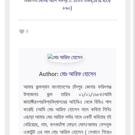
বিজ্ঞাপনঃ
মিসির আলি সমগ্র ১: ১০০০ টাকা(১৪% ছাড়ে
৮৬০)
0
Author:
মোঃ আরিফ হোসেন
আমার জন্মস্থান বাংলাদেশের চাঁদপুর জেলার ফরিদগঞ্জ
উপজেলা। জন্ম তারিখ ০১/০১/১৯৮৪।আমি
জাহাঙ্গীরনগরবিশ্ববিদ্যালয়ের আইবিএ থেকে বিবিএ পাস
করেছি ।আমি মোঃ আরিফ হোসেন নামে কবিতা লিখি।
এছাড়া আমার মোঃ আরিফ সর্দার নামে একটি কবিতার বই
বেরিয়েছে, নাম, কনকচাঁপা দোদুল দোল।আমার ফেসবুক
একাউন্ট এর নাম মোঃ আরিফ হোসেন ( সেখানে গিয়েও