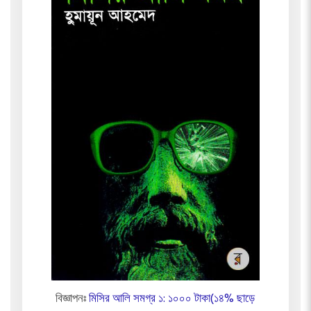
বিজ্ঞাপনঃ
মিসির আলি সমগ্র ১: ১০০০ টাকা(১৪% ছাড়ে