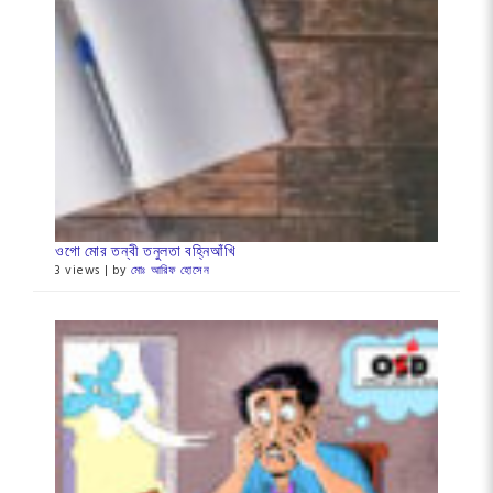
ওগো মোর তন্বী তনুলতা বহ্নিআঁখি
3 views
|
by
মোঃ আরিফ হোসেন