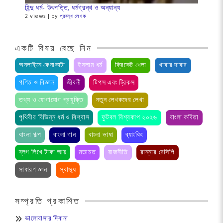
হিন্দু ধর্ম- উৎপত্তি, ধর্মগ্রন্থ ও অন্যান্য
2 views
|
by
প্রবন্ধ লেখক
একটি বিষয় বেছে নিন
অনলাইনে কেনাকাটা
ইসলাম ধর্ম
ক্রিকেট খেলা
খাবার দাবার
গণিত ও বিজ্ঞান
জীবনী
টিপস এবং ট্রিকস
তথ্য ও যোগাযোগ প্রযুক্তি
নতুন লেখকদের লেখা
পৃথিবীর বিভিন্ন ধর্ম ও বিশ্বাস
ফুটবল বিশ্বকাপ ২০২৬
বাংলা কবিতা
বাংলা গল্প
বাংলা গান
বাংলা ভাষা
ব্যাংকিং
ব্লগ লিখে টাকা আয়
মতামত
রাজনীতি
রান্নার রেসিপি
সাধারণ জ্ঞান
স্বাস্থ্য
সম্প্রতি প্রকাশিত
ভালোবাসার দিবানা