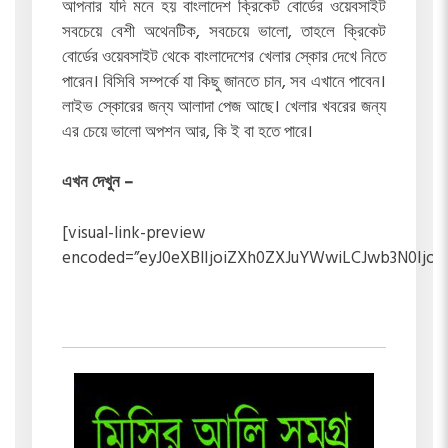
আপনার যদি মনে হয় বাংলাদেশ ক্রিকেট বোর্ডের ওয়েবসাইট
সবচেয়ে বেশী অথেনটিক, সবচেয়ে ভালো, তাহলে ক্রিকেট
বোর্ডের ওয়েবসাইট থেকে বাংলাদেশের খেলার স্কোর দেখে নিতে
পারেন। বিসিবি সম্পর্কে যা কিছু জানতে চান, সব এখানে পাবেন।
লাইভ স্কোরের জন্য আলাদা পেজ আছে। খেলার খবরের জন্য
এর চেয়ে ভালো অপশন আর, কি ই বা হতে পারে।
এখন দেখুন –
[visual-link-preview
encoded=”eyJ0eXBlIjoiZXh0ZXJuYWwiLCJwb3N0Ij