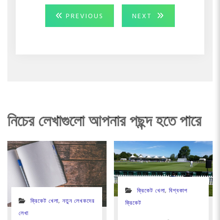
Post
PREVIOUS
NEXT
PREVIOUS
NEXT
POST:
POST:
navigation
নিচের লেখাগুলো আপনার পছন্দ হতে পারে
ক্রিকেট খেলা
,
বিশ্বকাপ
ক্রিকেট খেলা
,
নতুন লেখকদের
ক্রিকেট
লেখা