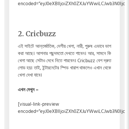
encoded=”eyJ0eXBlIjoiZXh0ZXJuYWwiLCJwb3N0
2. Cricbuzz
এই সাইটে আন্তর্জাতিক, দেশীয় খেলা, নারী, পুরুষ এভাবে ভাগ
করা আছে। আপনার পছন্দমতো দেখতে পাবেন। আর, সামনে কি
খেলা আছে সেটাও দেখে নিতে পারবেন। Cricbuzz বেশ দ্রুত
লোড হয়। তাই, ইন্টারনেটের স্পিড খারাপ থাকলেও এখান থেকে
খেলা দেখা যাবে।
এখন দেখুন –
[visual-link-preview
encoded=”eyJ0eXBlIjoiZXh0ZXJuYWwiLCJwb3N0I