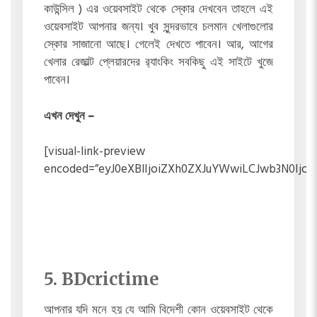
কাউন্সিল ) এর ওয়েবসাইট থেকে স্কোর দেখবেন তাহলে এই
ওয়েবসাইট আপনার জন্য। খুব সুন্দরভাবে চলমান খেলাগুলোর
স্কোর সাজানো আছে। গেলেই দেখতে পাবেন। আর, আগের
খেলার রেজাল্ট প্লেয়ারদের র‍্যাংকিং সবকিছু এই সাইটে খুজে
পাবেন।
এখন দেখুন –
[visual-link-preview
encoded=”eyJ0eXBlIjoiZXh0ZXJuYWwiLCJwb3N0Ij
5. BDcrictime
আপনার যদি মনে হয় যে আমি বিদেশী কোন ওয়েবসাইট থেকে