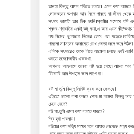
তানহা কিন্তু আপন গতিতে চলছে। এসব কথা আমলে নি
লোকজনের অপমান আর নিতে পারছে না।জীবন থেকে হ
সংসার ভাঙাটা তার ঠিক হয়নি।স্বামীর সংসারে যদি 
শ্বশুর-শ্বাশুড়ির একটু কটু কথা,এ আর এমন কী?অথচ 
নয়।নিজের ভুলগুলো নিজের চোখে ধরা পড়েছে।হারিয়
পারলো না।মনের অজান্তে চোখ জোড়া জলে ভরে উঠল।
এদিকে সংসারেও তাকে নিয়ে ঝামেলা চলছে।ভাই-ভাবি
শুনতে হচ্ছে।ভাবীর এককথা,
আপনার আহলাদে তানহা নষ্ট হয়ে গেছে।আমরা আর ন
টিটকারি আর উপহাস ভাল লাগে না।
বউ মা তুমি কিন্তু লিমিট ক্রস করে ফেলছে।
এইতো ভালো কথা বললে দোষ।মা আমরা কিন্তু আর ত
চেড়ে যেতে?
বউ মা,তুমি এমন কথা বলতে পারলে?
জ্বি হ্যাঁ পারলাম।
বউয়ের কথা সত্যি মায়ের মনে আঘাত লেগেছে।সহ্য করত