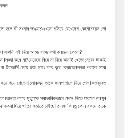
 বলল,
।ভালো হলে কী সংসার ভাঙত?এখনো বসিয়ে রেখেছেন কেনো?বয়স তো
েখব।আপনি এই নিয়ে আজে বাজে কথা বলছেন কেনো?
া।লজ্জা করে না?মেয়েকে বিয়ে না দিয়ে কামাই খেতে।মেয়ের টাকাই
।ডিভোর্সি মেয়ে ঢ্যাং ঢ্যাং করে ঘুরে বেড়াচ্ছে।লজ্জা শরমের মাথা
হয়ে পড়ে গেলেন।লোকজন তাকে হাসপাতালে নিয়ে গেল।কর্তব্যরত
লো।তানহা বাবার মৃত্যুকে স্বাভাবিকভাবে মেনে নিতে পারলো না।খুব
বুঝ ভরসা দিয়ে খাতির জমাতে চাইছে।তানহা কিন্তু কোন রকমে তাকে