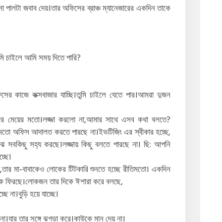
পালটা জবাব দেয়।তার অফিসের ব্রাঞ্চ ম্যানেজারের একদিন তাকে
ুমি চাইলে আমি সময় দিতে পারি?
র কাজে কক্সবাজার যাচ্ছি।তুমি চাইলে যেতে পার।আমরা দুজন
ার মেয়ের মতো।লজ্জা করলো না,আমার সাথে এসব কথা বলতে?
কমতো অফিস আদালত করতে পারছে না।ইভটিজিং এর স্বীকার হচ্ছে,
 বুঝে সবকিছু সহ্য করছে।লজ্জায় কিছু বলতে পারছে না। ছি: আপনি
্ছে।
া,তার মা-বাবাকেও লোকের টিটকারি শুনতে হচ্ছে রীতিমতো। একদিন
েকে ফিরছে।লোকজন তার দিকে ঈশারা করে বলছে,
ছে না।বুড়ি হয়ে যাচ্ছে।
 না।যার তার সঙ্গে ঝগড়া করে।কাউকে মান দেয় না।