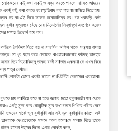
ির লোকজনের কটু কথা একটু ও সহ্য করতে পারলো না।যত আদরের
একটু কটু কথা শুনতে হয়।প্রতিবাদ করা যায় না।মানিয়ে নিতে হয়।
য়া সম্ভব হয় না।এই নিয়ে অনেক মনোমালিন্য হয়। বউ শ্বাশুড়ি কেউ
ল বুঝার সুত্রধরে বেঁছে নেয় ডিভোর্সের সিদ্ধান্ত।অবশেষে হয়েও
ের মাথায় ডিভোর্স হয়ে যায়।
কাউকে কৈফিয়ৎ দিতে হয় না।সারাদিন অফিস থাকে সন্ধ্যায় বাসায়
্লান্ত। মা খুব যত্ন করে মেয়েকে খাওয়ায়।ভালোই কাটছে তানহার
 আবার বিয়ে দিতে।কিন্তু তানহা রাজী না।তার এককথা সে এখন বিয়ে
জন্য পাত্র দেখছে।
্সি।লোকটা তেমন একটা ভালো না।খিটখিটা মেজাজের একরোখা।
বুঝতে চায় না।বিয়ে হতে না হতে জজের মতো হুকুমজারী।পান থেকে
ও একটু সুন্দর করে রোমান্টিক সুরে কথা বলবে,শিখিয়ে পরিয়ে নেবে
ি দুজনের মাঝে ভুল বুঝাবুঝি।আর এই ভুল বুঝাবুঝির কারণে এই
 তানহাকে দেখতে।তাকে সামনে আনা হলো।সে সালাম দিতে তাকে
তে চাইল।তানহা উত্তর দিলো।এবার লোকটা বলল,