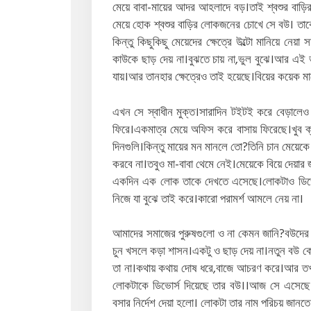
মেয়ে বাবা-মায়ের আদর আহলাদে বড়।তাই শ্বশুর বাড়
মেয়ে হোক শ্বশুর বাড়ির লোকজনের চোখে সে বউ। তাকে 
কিন্তু কিছুকিছু মেয়েদের ক্ষেত্রে উল্টো মানিয়ে নে
কাউকে ছাড় দেয় না।বুঝতে চায় না,ভুল বুঝে।আর এই ভু
যায়।আর তানহার ক্ষেত্রেও তাই হয়েছে।বিয়ের কয়েক মাস
এখন সে স্বাধীন মুক্ত।সারাদিন টইটই করে বেড়ালেও 
ফিরে।একমাত্র মেয়ে অফিস করে বাসায় ফিরেছে।খুব ক
দিনগুলি।কিন্তু মায়ের মন মানলে তো?তিনি চান মেয়েকে
করবে না।তবুও মা-বাবা থেমে নেই।মেয়েকে বিয়ে দেয়ার 
একদিন এক লোক তাকে দেখতে এসেছে।লোকটাও ডিভোর
নিজে যা বুঝে তাই করে।কারো পরামর্শ আমলে নেয় না।
আমাদের সমাজের পুরুষগুলো ও না কেমন জানি?বউদের 
চুন খসলে কড়া শাসন।একটু ও ছাড় দেয় না।নতুন বউ কোথা
তা না।কথায় কথায় দোষ ধরে,বাজে আচরণ করে।আর তখন
লোকটাকে ডিভোর্স দিয়েছে তার বউ।।আজ সে এসেছে
বসার নির্দেশ দেয়া হলো। লোকটা তার নাম পরিচয় জান