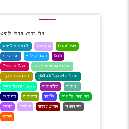
একটি বিষয় বেছে নিন
অনলাইনে কেনাকাটা
ইসলাম ধর্ম
ক্রিকেট খেলা
খাবার দাবার
গণিত ও বিজ্ঞান
জীবনী
টিপস এবং ট্রিকস
তথ্য ও যোগাযোগ প্রযুক্তি
নতুন লেখকদের লেখা
পৃথিবীর বিভিন্ন ধর্ম ও বিশ্বাস
ফুটবল বিশ্বকাপ ২০২৬
বাংলা কবিতা
বাংলা গল্প
বাংলা গান
বাংলা ভাষা
ব্যাংকিং
ব্লগ লিখে টাকা আয়
মতামত
রাজনীতি
রান্নার রেসিপি
সাধারণ জ্ঞান
স্বাস্থ্য