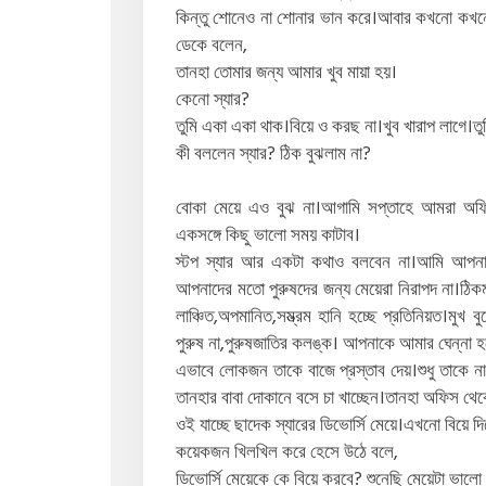
কিন্তু শোনেও না শোনার ভান করে।আবার কখনো কখনো 
ডেকে বলেন,
তানহা তোমার জন্য আমার খুব মায়া হয়।
কেনো স্যার?
তুমি একা একা থাক।বিয়ে ও করছ না।খুব খারাপ লাগে।ত
কী বললেন স্যার? ঠিক বুঝলাম না?
বোকা মেয়ে এও বুঝ না।আগামি সপ্তাহে আমরা অফিসে
একসঙ্গে কিছু ভালো সময় কাটাব।
স্টপ স্যার আর একটা কথাও বলবেন না।আমি আপন
আপনাদের মতো পুরুষদের জন্য মেয়েরা নিরাপদ না।ঠি
লাঞ্চিত,অপমানিত,সম্ভ্রম হানি হচ্ছে প্রতিনিয়ত।মুখ
পুরুষ না,পুরুষজাতির কলঙ্ক। আপনাকে আমার ঘেন্না হচ
এভাবে লোকজন তাকে বাজে প্রস্তাব দেয়।শুধু তাকে ন
তানহার বাবা দোকানে বসে চা খাচ্ছেন।তানহা অফিস থ
ওই যাচ্ছে ছাদেক স্যারের ডিভোর্সি মেয়ে।এখনো বিয়ে দিচ্
কয়েকজন খিলখিল করে হেসে উঠে বলে,
ডিভোর্সি মেয়েকে কে বিয়ে করবে? শুনেছি মেয়েটা ভালো