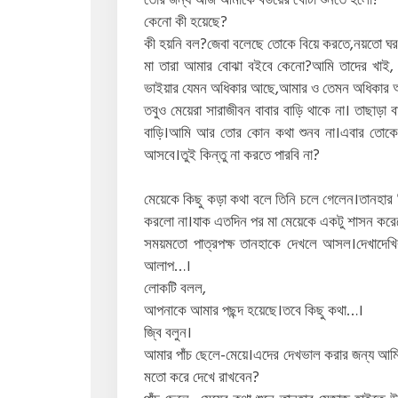
তোর জন্য আজ আমাকে বউয়ের খোটা শুনতে হলো?
কেনো কী হয়েছে?
কী হয়নি বল?জেবা বলেছে তোকে বিয়ে করতে,নয়তো ঘর
মা তারা আমার বোঝা বইবে কেনো?আমি তাদের খাই, ন
ভাইয়ার যেমন অধিকার আছে,আমার ও তেমন অধিকার
তবুও মেয়েরা সারাজীবন বাবার বাড়ি থাকে না। তাছাড়া 
বাড়ি।আমি আর তোর কোন কথা শুনব না।এবার তোকে 
আসবে।তুই কিন্তু না করতে পারবি না?
মেয়েকে কিছু কড়া কথা বলে তিনি চলে গেলেন।তানহার 
করলো না।যাক এতদিন পর মা মেয়েকে একটু শাসন করে
সময়মতো পাত্রপক্ষ তানহাকে দেখলে আসল।দেখাদেখির
আলাপ…।
লোকটি বলল,
আপনাকে আমার পছন্দ হয়েছে।তবে কিছু কথা…।
জ্বি বলুন।
আমার পাঁচ ছেলে-মেয়ে।এদের দেখভাল করার জন্য আম
মতো করে দেখে রাখবেন?