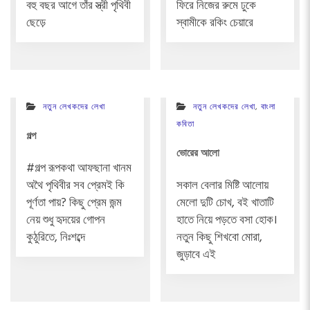
বহু বছর আগে তাঁর স্ত্রী পৃথিবী
ফিরে নিজের রুমে ঢুকে
ছেড়ে
স্বামীকে রকিং চেয়ারে
নতুন লেখকদের লেখা
নতুন লেখকদের লেখা
,
বাংলা
কবিতা
গল্প
ভোরের আলো
#গল্প রূপকথা আফছানা খানম
অথৈ পৃথিবীর সব প্রেমই কি
সকাল বেলার মিষ্টি আলোয়
পূর্ণতা পায়? কিছু প্রেম জন্ম
মেলো দুটি চোখ, বই খাতাটি
নেয় শুধু হৃদয়ের গোপন
হাতে নিয়ে পড়তে বসা হোক।
কুঠুরিতে, নিঃশব্দে
নতুন কিছু শিখবো মোরা,
জুড়াবে এই