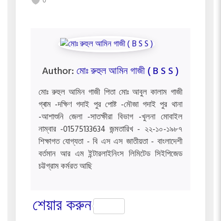
0
Author:
মোঃ রুহুল আমিন গাজী ( B S S )
মোঃ রুহুল আমিন গাজী পিতা মোঃ আবুল কালাম গাজী
গ্ৰাম -দক্ষিণ গদাই পুর পোষ্ট -মৌজা গদাই পুর থানা
-আশাশুনি জেলা -সাতক্ষীরা বিভাগ -খুলনা মোবাইল
নাম্বার -01575133634 জন্মতারিখ - ২২-১০-১৯৮৭
শিক্ষাগত যোগ্যতা - বি এস এস জাতীয়তা - বাংলাদেশী
বর্তমান আর এম ইন্টারলাইনিংস লিমিটেড সিইপিজেড
চট্টগ্রাম কর্মরত আছি
শেয়ার করুন