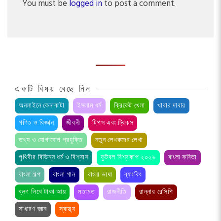
You must be
logged in
to post a comment.
একটি বিষয় বেছে নিন
অনলাইনে কেনাকাটা
ইসলাম ধর্ম
ক্রিকেট খেলা
খাবার দাবার
গণিত ও বিজ্ঞান
জীবনী
টিপস এবং ট্রিকস
তথ্য ও যোগাযোগ প্রযুক্তি
নতুন লেখকদের লেখা
পৃথিবীর বিভিন্ন ধর্ম ও বিশ্বাস
ফুটবল বিশ্বকাপ ২০২৬
বাংলা কবিতা
বাংলা গল্প
বাংলা গান
বাংলা ভাষা
ব্যাংকিং
ব্লগ লিখে টাকা আয়
মতামত
রাজনীতি
রান্নার রেসিপি
সাধারণ জ্ঞান
স্বাস্থ্য