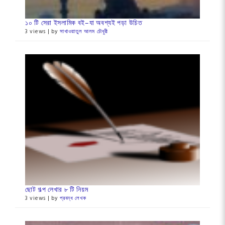
১০ টি সেরা ইসলামিক বই–যা অবশ্যই পড়া উচিত
3 views
|
by
সাখাওয়াতুল আলম চৌধুরী
ছোট গল্প লেখার ৮ টি নিয়ম
3 views
|
by
প্রবন্ধ লেখক