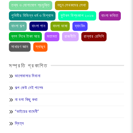
তথ্য ও যোগাযোগ প্রযুক্তি
নতুন লেখকদের লেখা
পৃথিবীর বিভিন্ন ধর্ম ও বিশ্বাস
ফুটবল বিশ্বকাপ ২০২৬
বাংলা কবিতা
বাংলা গল্প
বাংলা গান
বাংলা ভাষা
ব্যাংকিং
ব্লগ লিখে টাকা আয়
মতামত
রাজনীতি
রান্নার রেসিপি
সাধারণ জ্ঞান
স্বাস্থ্য
সম্প্রতি প্রকাশিত
ভালোবাসার দিবানা
গল্প কেউ নেই পাশেব
না বলা কিছু কথা
“ভাইয়ের বাঘেনী”
দ্বিত্ব