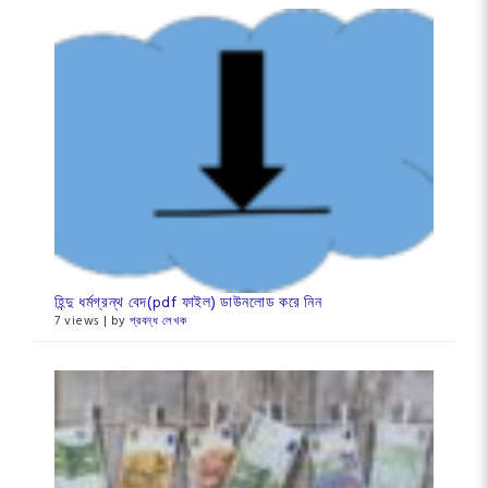
হিন্দু ধর্মগ্রন্থ বেদ(pdf ফাইল) ডাউনলোড করে নিন
7 views
|
by
প্রবন্ধ লেখক