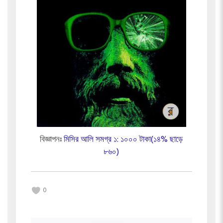
বিজ্ঞাপনঃ
মিসির আলি সমগ্র ১: ১০০০ টাকা(১৪% ছাড়ে
৮৬০)
0