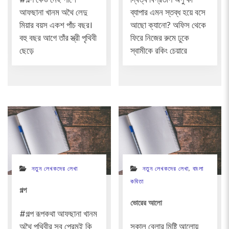
#গল্প কেউ নেই পাশে
দ্বিত্ব বিপ্রতীপ অপু কী
আফছানা খানম অথৈ লেদু
ব্যাপার এমন স্তব্ধ হয়ে বসে
মিয়ার বয়স একশ পাঁচ বছর।
আছো ক্যানো? অফিস থেকে
বহু বছর আগে তাঁর স্ত্রী পৃথিবী
ফিরে নিজের রুমে ঢুকে
ছেড়ে
স্বামীকে রকিং চেয়ারে
নতুন লেখকদের লেখা
নতুন লেখকদের লেখা
,
বাংলা
কবিতা
গল্প
ভোরের আলো
#গল্প রূপকথা আফছানা খানম
অথৈ পৃথিবীর সব প্রেমই কি
সকাল বেলার মিষ্টি আলোয়