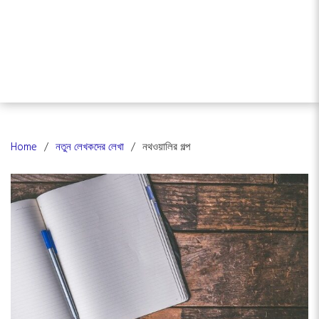
Home
নতুন লেখকদের লেখা
নথওয়ালির গল্প