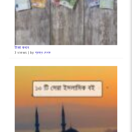
টাকা কথন
3 views
|
by
প্রবন্ধ লেখক