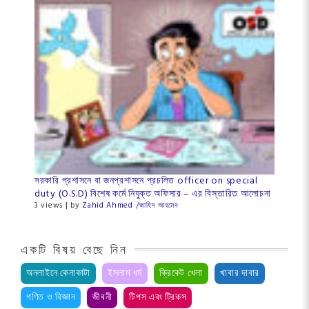
সরকারি প্রশাসনে বা জনপ্রশাসনে প্রচলিত officer on special
duty (O.S.D) বিশেষ কর্মে নিযুক্ত অফিসার – এর বিস্তারিত আলোচনা
3 views
|
by
Zahid Ahmed /জা‌হিদ আহমেদ
একটি বিষয় বেছে নিন
অনলাইনে কেনাকাটা
ইসলাম ধর্ম
ক্রিকেট খেলা
খাবার দাবার
গণিত ও বিজ্ঞান
জীবনী
টিপস এবং ট্রিকস