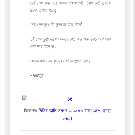
যেই মেঘ কুঞ্জ তার সাদার মায়ায় ওই শক্তিশালী সূর্যকে
ঢেকে রাখতে পারে,
সেই মেঘ কুঞ্জ কি সুন্দর না হয়ে পারে!
এই মেঘ কুঞ্জ নিয়ে একবার কথা বলা শুরু করলে তা আর
শেষ করা যাবে না।
কেননা এই মেঘ কুঞ্জের কোনো তুলনা হয়।
~সমাপ্ত
বিজ্ঞাপনঃ
মিসির আলি সমগ্র ১: ১০০০ টাকা(১৪% ছাড়ে
৮৬০)