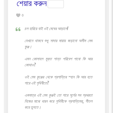
শেয়ার করুন
0
চল হারিয়ে যাই ওই মেঘের আড়ালে!
যেখানে থাকবে শুধু সাদার মায়ায় জড়ানো অসীম মেঘ
কুঞ্জ।
এমন কোলাহল মুক্ত শান্ত পরিবেশ পাবো কি আর
কোথাও?
ওই মেঘ কুঞ্জের থেকে প্রশান্তির স্হান কি আর হতে
পারে এই পৃথিবীতে?
একমাত্র এই মেঘ কুঞ্জই তো পারে সূর্যের সব প্রখরতা
নিজের মাঝে ধারন করে পৃথিবীকে প্রশান্তিময়, শীতল
করে তুলতে।