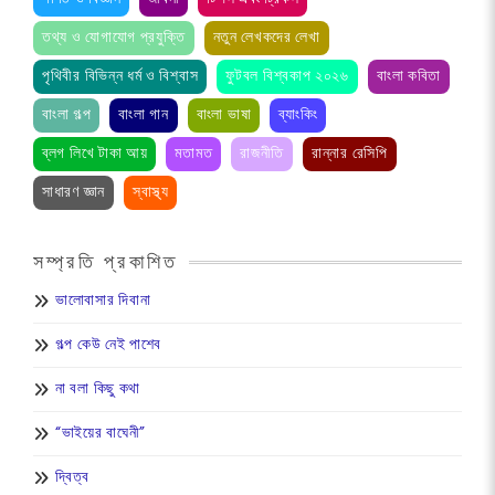
তথ্য ও যোগাযোগ প্রযুক্তি
নতুন লেখকদের লেখা
পৃথিবীর বিভিন্ন ধর্ম ও বিশ্বাস
ফুটবল বিশ্বকাপ ২০২৬
বাংলা কবিতা
বাংলা গল্প
বাংলা গান
বাংলা ভাষা
ব্যাংকিং
ব্লগ লিখে টাকা আয়
মতামত
রাজনীতি
রান্নার রেসিপি
সাধারণ জ্ঞান
স্বাস্থ্য
সম্প্রতি প্রকাশিত
ভালোবাসার দিবানা
গল্প কেউ নেই পাশেব
না বলা কিছু কথা
“ভাইয়ের বাঘেনী”
দ্বিত্ব