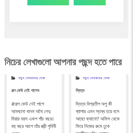
POST:
POST:
navigation
নিচের লেখাগুলো আপনার পছন্দ হতে পারে
নতুন লেখকদের লেখা
নতুন লেখকদের লেখা
গল্প কেউ নেই পাশেব
দ্বিত্ব
#গল্প কেউ নেই পাশে
দ্বিত্ব বিপ্রতীপ অপু কী
আফছানা খানম অথৈ লেদু
ব্যাপার এমন স্তব্ধ হয়ে বসে
মিয়ার বয়স একশ পাঁচ বছর।
আছো ক্যানো? অফিস থেকে
বহু বছর আগে তাঁর স্ত্রী পৃথিবী
ফিরে নিজের রুমে ঢুকে