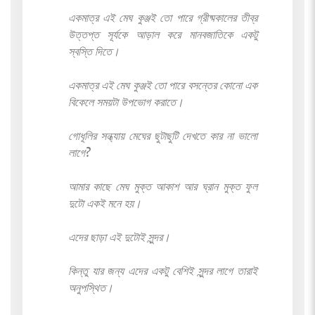
একমাত্র এই মেঘ কুঞ্জই তো পারে গ্রীষ্মকালের তীব্র
উত্তপ্ত সূর্যকে আড়াল করে মানবজাতিকে একটু
স্বস্তি দিতে।
একমাত্র এই মেঘ কুঞ্জই তো পারে বসন্তের কোনো এক
বিকেলে সময়টা উপভোগ করাতে।
গোধূলির সন্ধ্যায় মেঘের ছুটাছুটি দেখতে কার না ভালো
লাগে?
আমার কাছে মেঘ মুক্ত আকাশ আর ঘ্রান মুক্ত ফুল
দুটো একই মনে হয়।
এদের ছাড়া এই দুটোই সুন্দর।
কিন্তু যার জন্য এদের একটু বেশিই সুন্দর লাগে তারাই
অনুপস্থিত।