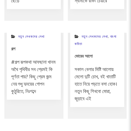
ছেড়ে
স্বামীকে রকিং চেয়ারে
নতুন লেখকদের লেখা
নতুন লেখকদের লেখা
,
বাংলা
কবিতা
গল্প
ভোরের আলো
#গল্প রূপকথা আফছানা খানম
অথৈ পৃথিবীর সব প্রেমই কি
সকাল বেলার মিষ্টি আলোয়
পূর্ণতা পায়? কিছু প্রেম জন্ম
মেলো দুটি চোখ, বই খাতাটি
নেয় শুধু হৃদয়ের গোপন
হাতে নিয়ে পড়তে বসা হোক।
কুঠুরিতে, নিঃশব্দে
নতুন কিছু শিখবো মোরা,
জুড়াবে এই