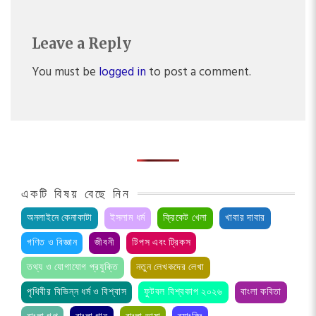
Leave a Reply
You must be
logged in
to post a comment.
একটি বিষয় বেছে নিন
অনলাইনে কেনাকাটা
ইসলাম ধর্ম
ক্রিকেট খেলা
খাবার দাবার
গণিত ও বিজ্ঞান
জীবনী
টিপস এবং ট্রিকস
তথ্য ও যোগাযোগ প্রযুক্তি
নতুন লেখকদের লেখা
পৃথিবীর বিভিন্ন ধর্ম ও বিশ্বাস
ফুটবল বিশ্বকাপ ২০২৬
বাংলা কবিতা