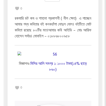
0
রকমারি ডট কম ও শাহানা প্রকাশনী ( নীল ক্ষেত) এ পাচ্ছেন
আমার গদ্য কবিতার বই কনকচাঁপা দোদুল দোল। বইটিতে মোট
কবিতা রয়েছে ৮০টির মত।আমার কবি আইডি – মোঃ আরিফ
হোসেন সর্দার। মোবাইল – ০১৮৮৬৮০০৯৫৮
বিজ্ঞাপনঃ
মিসির আলি সমগ্র ১: ১০০০ টাকা(১৪% ছাড়ে
৮৬০)
0