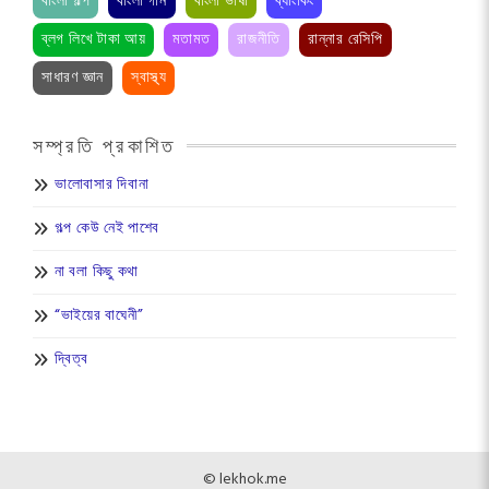
বাংলা গল্প
বাংলা গান
বাংলা ভাষা
ব্যাংকিং
ব্লগ লিখে টাকা আয়
মতামত
রাজনীতি
রান্নার রেসিপি
সাধারণ জ্ঞান
স্বাস্থ্য
সম্প্রতি প্রকাশিত
ভালোবাসার দিবানা
গল্প কেউ নেই পাশেব
না বলা কিছু কথা
“ভাইয়ের বাঘেনী”
দ্বিত্ব
© lekhok.me