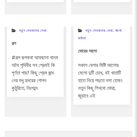
নতুন লেখকদের লেখা
নতুন লেখকদের লেখা
,
বাংলা
কবিতা
গল্প
ভোরের আলো
#গল্প রূপকথা আফছানা খানম
অথৈ পৃথিবীর সব প্রেমই কি
সকাল বেলার মিষ্টি আলোয়
পূর্ণতা পায়? কিছু প্রেম জন্ম
মেলো দুটি চোখ, বই খাতাটি
নেয় শুধু হৃদয়ের গোপন
হাতে নিয়ে পড়তে বসা হোক।
কুঠুরিতে, নিঃশব্দে
নতুন কিছু শিখবো মোরা,
জুড়াবে এই