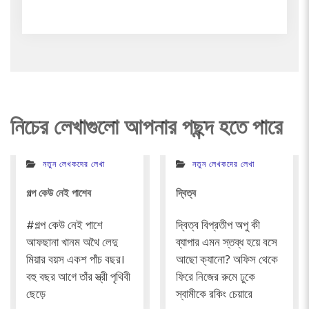
navigation
নিচের লেখাগুলো আপনার পছন্দ হতে পারে
নতুন লেখকদের লেখা
নতুন লেখকদের লেখা
গল্প কেউ নেই পাশেব
দ্বিত্ব
#গল্প কেউ নেই পাশে
দ্বিত্ব বিপ্রতীপ অপু কী
আফছানা খানম অথৈ লেদু
ব্যাপার এমন স্তব্ধ হয়ে বসে
মিয়ার বয়স একশ পাঁচ বছর।
আছো ক্যানো? অফিস থেকে
বহু বছর আগে তাঁর স্ত্রী পৃথিবী
ফিরে নিজের রুমে ঢুকে
ছেড়ে
স্বামীকে রকিং চেয়ারে