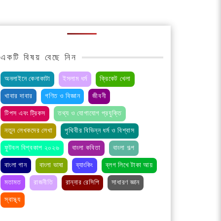
একটি বিষয় বেছে নিন
অনলাইনে কেনাকাটা
ইসলাম ধর্ম
ক্রিকেট খেলা
খাবার দাবার
গণিত ও বিজ্ঞান
জীবনী
টিপস এবং ট্রিকস
তথ্য ও যোগাযোগ প্রযুক্তি
নতুন লেখকদের লেখা
পৃথিবীর বিভিন্ন ধর্ম ও বিশ্বাস
ফুটবল বিশ্বকাপ ২০২৬
বাংলা কবিতা
বাংলা গল্প
বাংলা গান
বাংলা ভাষা
ব্যাংকিং
ব্লগ লিখে টাকা আয়
মতামত
রাজনীতি
রান্নার রেসিপি
সাধারণ জ্ঞান
স্বাস্থ্য