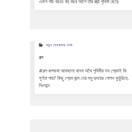
একশ পাঁচ বছর। বহু বছর আগে তাঁর স্ত্রী পৃথিবী ছেড়ে
নতুন লেখকদের লেখা
গল্প
#গল্প রূপকথা আফছানা খানম অথৈ পৃথিবীর সব প্রেমই কি
পূর্ণতা পায়? কিছু প্রেম জন্ম নেয় শুধু হৃদয়ের গোপন কুঠুরিতে,
নিঃশব্দে