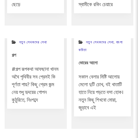
ছেড়ে
স্বামীকে রকিং চেয়ারে
নতুন লেখকদের লেখা
নতুন লেখকদের লেখা
,
বাংলা
কবিতা
গল্প
ভোরের আলো
#গল্প রূপকথা আফছানা খানম
অথৈ পৃথিবীর সব প্রেমই কি
সকাল বেলার মিষ্টি আলোয়
পূর্ণতা পায়? কিছু প্রেম জন্ম
মেলো দুটি চোখ, বই খাতাটি
নেয় শুধু হৃদয়ের গোপন
হাতে নিয়ে পড়তে বসা হোক।
কুঠুরিতে, নিঃশব্দে
নতুন কিছু শিখবো মোরা,
জুড়াবে এই