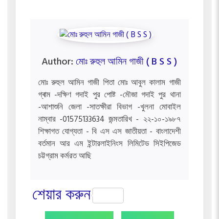
Author:
মোঃ রুহুল আমিন গাজী ( B S S )
মোঃ রুহুল আমিন গাজী পিতা মোঃ আবুল কালাম গাজী
গ্ৰাম -দক্ষিণ গদাই পুর পোষ্ট -মৌজা গদাই পুর থানা
-আশাশুনি জেলা -সাতক্ষীরা বিভাগ -খুলনা মোবাইল
নাম্বার -01575133634 জন্মতারিখ - ২২-১০-১৯৮৭
শিক্ষাগত যোগ্যতা - বি এস এস জাতীয়তা - বাংলাদেশী
বর্তমান আর এম ইন্টারলাইনিংস লিমিটেড সিইপিজেড
চট্টগ্রাম কর্মরত আছি
শেয়ার করুন