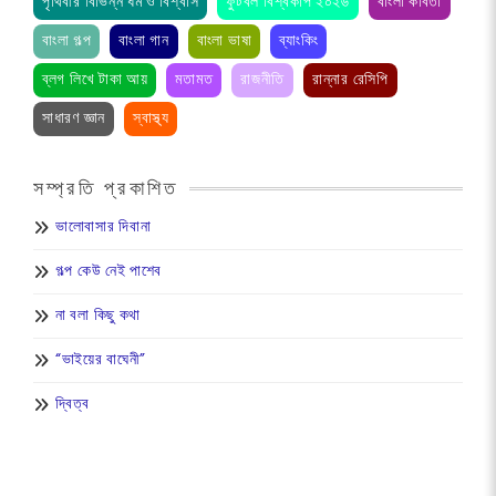
পৃথিবীর বিভিন্ন ধর্ম ও বিশ্বাস
ফুটবল বিশ্বকাপ ২০২৬
বাংলা কবিতা
বাংলা গল্প
বাংলা গান
বাংলা ভাষা
ব্যাংকিং
ব্লগ লিখে টাকা আয়
মতামত
রাজনীতি
রান্নার রেসিপি
সাধারণ জ্ঞান
স্বাস্থ্য
সম্প্রতি প্রকাশিত
ভালোবাসার দিবানা
গল্প কেউ নেই পাশেব
না বলা কিছু কথা
“ভাইয়ের বাঘেনী”
দ্বিত্ব