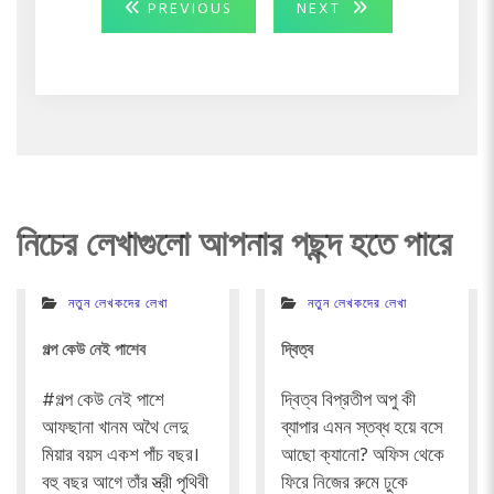
Post
PREVIOUS
NEXT
PREVIOUS
NEXT
POST:
POST:
navigation
নিচের লেখাগুলো আপনার পছন্দ হতে পারে
নতুন লেখকদের লেখা
নতুন লেখকদের লেখা
গল্প কেউ নেই পাশেব
দ্বিত্ব
#গল্প কেউ নেই পাশে
দ্বিত্ব বিপ্রতীপ অপু কী
আফছানা খানম অথৈ লেদু
ব্যাপার এমন স্তব্ধ হয়ে বসে
মিয়ার বয়স একশ পাঁচ বছর।
আছো ক্যানো? অফিস থেকে
বহু বছর আগে তাঁর স্ত্রী পৃথিবী
ফিরে নিজের রুমে ঢুকে