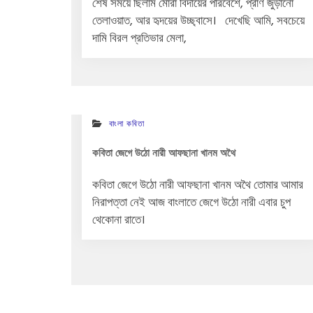
শেষ সময়ে ছিলাম মোরা বিদায়ের পরিবেশে, প্রাণ জুড়ানো
তেলাওয়াত, আর হৃদয়ের উচ্ছ্বাসে। দেখেছি আমি, সবচেয়ে
দামি বিরল প্রতিভার মেলা,
বাংলা কবিতা
কবিতা জেগে উঠো নারী আফছানা খানম অথৈ
কবিতা জেগে উঠো নারী আফছানা খানম অথৈ তোমার আমার
নিরাপত্তা নেই আজ বাংলাতে জেগে উঠো নারী এবার চুপ
থেকোনা রাতে।