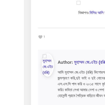
বিজ্ঞাপনঃ
মিসির আলি 
1
Author:
মুহাম্মদ জে.এইচ (রপ্প
আমি মুহাম্মদ জে.এইচ (রপ্পি) কিশোরগঞ
জন্মগ্রহণ করি,দুই ভাই ও দুই বোনের
এস.এস.সি পাস করি ও ২০১৫ সালে কৃষি
করি। কবিতা লেখা আমার নেশা ও পেশা ব
হোসেন্দী গ্রামে পৈত্রিক বাড়িতে জীবন