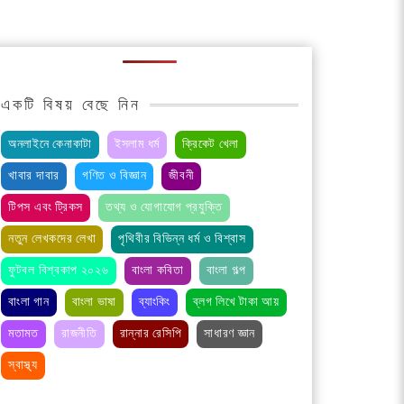
একটি বিষয় বেছে নিন
অনলাইনে কেনাকাটা
ইসলাম ধর্ম
ক্রিকেট খেলা
খাবার দাবার
গণিত ও বিজ্ঞান
জীবনী
টিপস এবং ট্রিকস
তথ্য ও যোগাযোগ প্রযুক্তি
নতুন লেখকদের লেখা
পৃথিবীর বিভিন্ন ধর্ম ও বিশ্বাস
ফুটবল বিশ্বকাপ ২০২৬
বাংলা কবিতা
বাংলা গল্প
বাংলা গান
বাংলা ভাষা
ব্যাংকিং
ব্লগ লিখে টাকা আয়
মতামত
রাজনীতি
রান্নার রেসিপি
সাধারণ জ্ঞান
স্বাস্থ্য