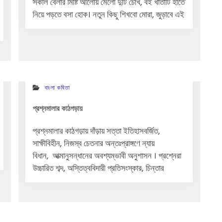
সকাল বেলার মিষ্টি আলোয় মেলো দুটি চোখ, বই খাতাটি হাতে
নিয়ে পড়তে বসা হোক। নতুন কিছু শিখবো মোরা, জুড়াবে এই
বাংলা কবিতা
প্রশ্নমালার কাঠগড়ায়
প্রশ্নমালার কাঠগড়ায় দাঁড়ায় সত্তা ইতিহাসবর্জিত,
সাক্ষীবিহীন, নিজস্ব চেতনার অন্তঃপ্রাঙ্গণে ন্যায়
বিধান, আত্মানুসন্ধানের অবশ্যম্ভাবী অনুশাসন । প্রশ্নেরা
উচ্চারিত শব্দ, অস্তিত্ববিদারী প্রতিসংস্কার, চিন্তার