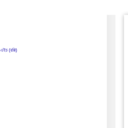
.এইচ (রপ্পি)